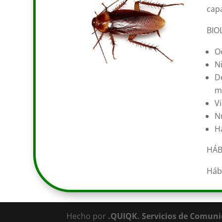
cap
BIO
O
Ni
D
m
V
Nu
H
HÁB
Hábi
Hecho por
.QUIQK. Servicios de Comuni