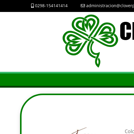
0298-154141414
administracion@cloverp
Colo