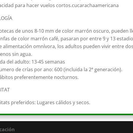
acidad para hacer vuelos cortos.cucarachaamericana
LOGÍA
otecas de unos 8-10 mm de color marrón oscuro, pueden ll
nfas de color marrón café, pasaran por entre 9 y 13 estadios
e alimentación omnívora, los adultos pueden vivir entre d
enos sin agua.
ida del adulto: 13-45 semanas
mero de crías por ano: 600 (incluida la 2ª generación).
ábitos preferentemente nocturnos.
ITAT
tats preferidos: Lugares cálidos y secos.
cación